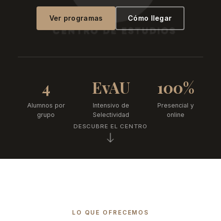
Ver programas
Cómo llegar
4
EvAU
100%
Alumnos por
Intensivo de
Presencial y
grupo
Selectividad
online
DESCUBRE EL CENTRO
LO QUE OFRECEMOS