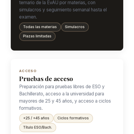
temario de la EvAU por materias, con
simulacros y seguimiento semanal hasta el
examen.
Todas las materias
Simulacros
Plazas limitadas
ACCESO
Pruebas de acceso
Preparación para pruebas libres de ESO y
Bachillerato, acceso a la universidad para
mayores de 25 y 45 años, y acceso a ciclos
formativos.
+25 / +45 años
Ciclos formativos
Título ESO/Bach.